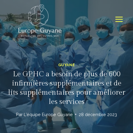
Skip
to
content
GUYANE
Le GPHC a besoin de plus de 600
infirmières supplémentaires et de
lits supplémentaires pour améliorer
les services
Par
L'équipe Europe Guyane
28 décembre 2023