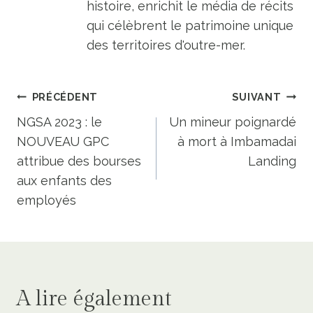
histoire, enrichit le média de récits
qui célèbrent le patrimoine unique
des territoires d'outre-mer.
Navigation
PRÉCÉDENT
SUIVANT
de
NGSA 2023 : le
Un mineur poignardé
NOUVEAU GPC
à mort à Imbamadai
l’article
attribue des bourses
Landing
aux enfants des
employés
A lire également