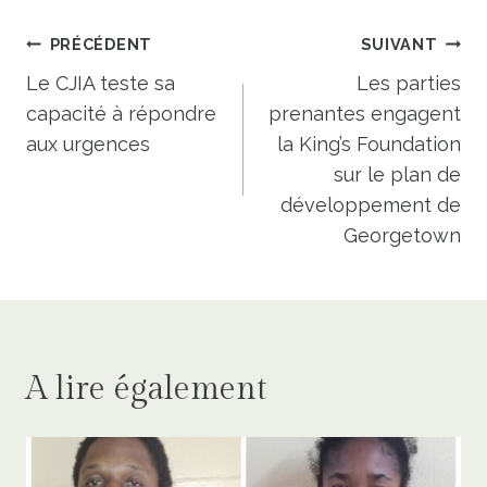
Navigation
PRÉCÉDENT
SUIVANT
de
Le CJIA teste sa
Les parties
capacité à répondre
prenantes engagent
l’article
aux urgences
la King’s Foundation
sur le plan de
développement de
Georgetown
A lire également