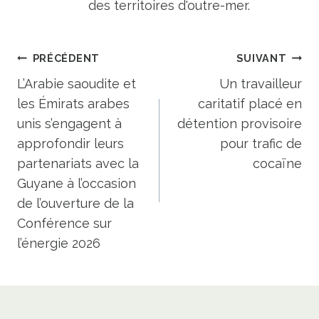
des territoires d'outre-mer.
Navigation
PRÉCÉDENT
SUIVANT
de
L’Arabie saoudite et
Un travailleur
les Émirats arabes
caritatif placé en
l’article
unis s’engagent à
détention provisoire
approfondir leurs
pour trafic de
partenariats avec la
cocaïne
Guyane à l’occasion
de l’ouverture de la
Conférence sur
l’énergie 2026