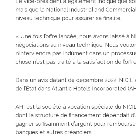
Le vice-président a également indiqué que son 
mais que la National Industrial and Commercia
niveau technique pour assurer sa finalité.
« Une fois l’offre lancée, nous avons laissé à N
négociations au niveau technique. Nous voulons q
n’interviendra pas indûment dans un process
chose n’est pas traité à la satisfaction de l’offre 
Dans un avis datant de décembre 2022, NICIL 
de l’État dans Atlantic Hotels Incorporated (AHI
AHI est la société à vocation spéciale du NIC
dont la structure de financement dépendait d’
gagner suffisamment d’argent pour rembourser 
banques et autres créanciers.