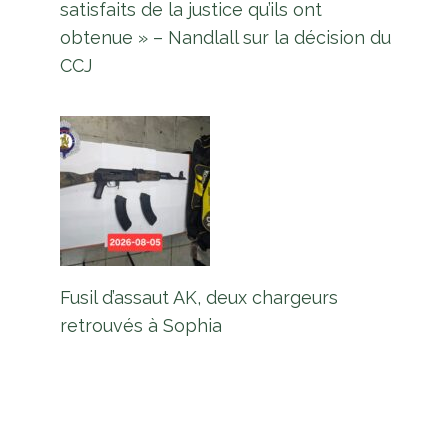
satisfaits de la justice qu’ils ont
obtenue » – Nandlall sur la décision du
CCJ
Le gouvernement prend des
mesures pour lutter contre le
Fusil d’assaut AK, deux chargeurs
stationnement des véhicules
retrouvés à Sophia
abandonnés, des animaux errants
et des machines lourdes sur Reg. 6
routes
Par
L'équipe Europe Guyane