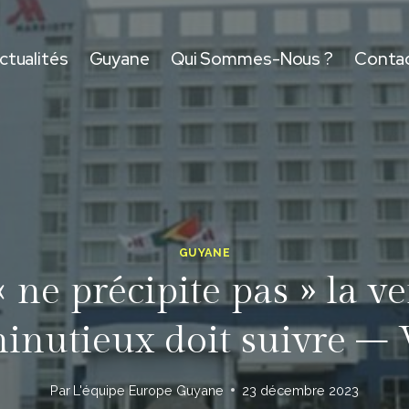
ctualités
Guyane
Qui Sommes-Nous ?
Conta
GUYANE
ne précipite pas » la ve
nutieux doit suivre –
Par
L'équipe Europe Guyane
23 décembre 2023