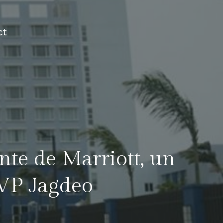
ct
nte de Marriott, un
 VP Jagdeo