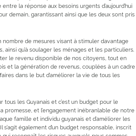
e entre la réponse aux besoins urgents d’aujourd’hui
our demain, garantissant ainsi que les deux sont pris
n nombre de mesures visant à stimuler davantage
, ainsi qu’à soulager les ménages et les particuliers.
ter le revenu disponible de nos citoyens, tout en
ois et la génération de revenus, couplées à un cadre
ffaires dans le but d’améliorer la vie de tous les
our tous les Guyanais et c’est un budget pour le
t sa promesse, et l’engagement inébranlable de notre
ue famille et individu guyanais et d’améliorer les
 Il s’agit également d’un budget responsable, inscrit
 qui reconnaît les risques auxquels nous sommes