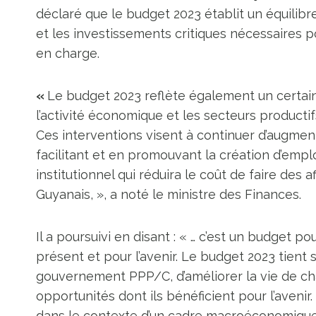
déclaré que le budget 2023 établit un équilibr
et les investissements critiques nécessaires p
en charge.
«
Le budget 2023 reflète également un certai
l’activité économique et les secteurs productifs
Ces interventions visent à continuer d’augmen
facilitant et en promouvant la création d’empl
institutionnel qui réduira le coût de faire des a
Guyanais, », a noté le ministre des Finances.
Il a poursuivi en disant : « … c’est un budget p
présent et pour l’avenir. Le budget 2023 tien
gouvernement PPP/C, d’améliorer la vie de chaq
opportunités dont ils bénéficient pour l’avenir.
dans le contexte d’un cadre macroéconomique