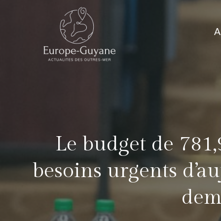
Skip
to
A
content
Le budget de 781,9
besoins urgents d’au
dem