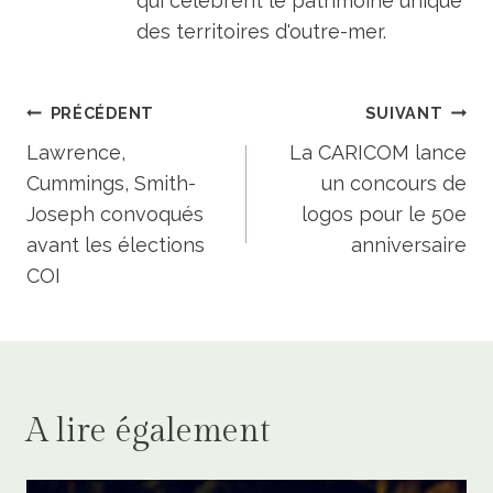
qui célèbrent le patrimoine unique
des territoires d'outre-mer.
Navigation
PRÉCÉDENT
SUIVANT
de
Lawrence,
La CARICOM lance
Cummings, Smith-
un concours de
l’article
Joseph convoqués
logos pour le 50e
avant les élections
anniversaire
COI
A lire également