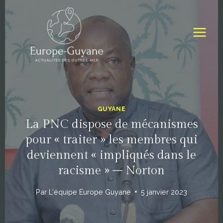
Skip
to
content
GUYANE
La PNC dispose de mécanismes
pour « traiter » les membres qui
deviennent « impliqués dans le
racisme » – Norton
Par
L'équipe Europe Guyane
5 janvier 2023