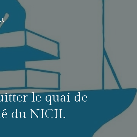
ct
tter le quai de
té du NICIL