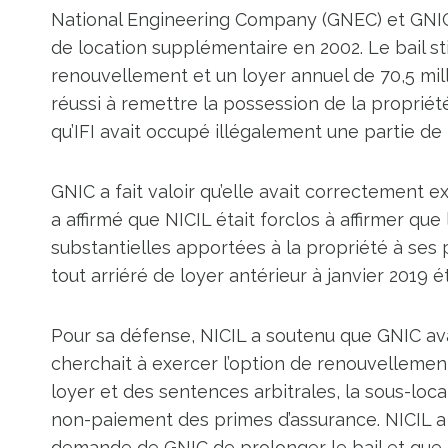
National Engineering Company (GNEC) et GNIC e
de location supplémentaire en 2002. Le bail s
renouvellement et un loyer annuel de 70,5 mill
réussi à remettre la possession de la propriété
qu’IFI avait occupé illégalement une partie de
GNIC a fait valoir qu’elle avait correctement 
a affirmé que NICIL était forclos à affirmer que 
substantielles apportées à la propriété à ses
tout arriéré de loyer antérieur à janvier 2019 ét
Pour sa défense, NICIL a soutenu que GNIC ava
cherchait à exercer l’option de renouvellemen
loyer et des sentences arbitrales, la sous-loca
non-paiement des primes d’assurance. NICIL a fa
demande de GNIC de prolonger le bail et que la