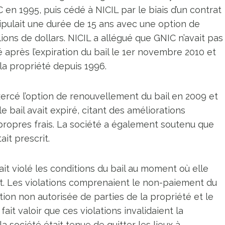
n 1995, puis cédé à NICIL par le biais d’un contrat
tipulait une durée de 15 ans avec une option de
ions de dollars. NICIL a allégué que GNIC n’avait pas
 après l’expiration du bail le 1er novembre 2010 et
 la propriété depuis 1996.
exercé l’option de renouvellement du bail en 2009 et
le bail avait expiré, citant des améliorations
 propres frais. La société a également soutenu que
ait prescrit.
it violé les conditions du bail au moment où elle
t. Les violations comprenaient le non-paiement du
tion non autorisée de parties de la propriété et le
it valoir que ces violations invalidaient la
 société était tenue de quitter les lieux à