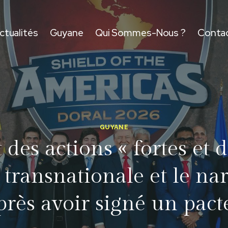
ctualités
Guyane
Qui Sommes-Nous ?
Conta
GUYANE
es actions « fortes et d
é transnationale et le na
près avoir signé un pact