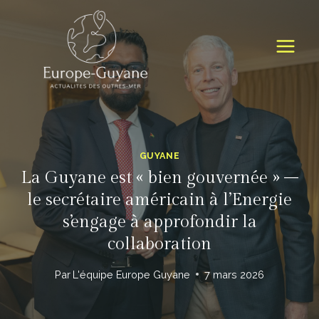
Skip
to
content
GUYANE
La Guyane est « bien gouvernée » –
le secrétaire américain à l’Energie
s’engage à approfondir la
collaboration
Par
L'équipe Europe Guyane
7 mars 2026