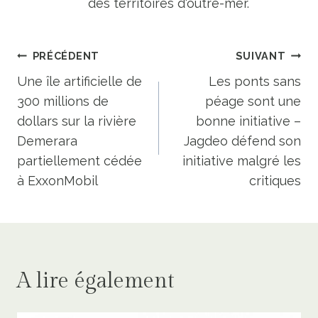
des territoires d'outre-mer.
Navigation
PRÉCÉDENT
SUIVANT
de
Une île artificielle de
Les ponts sans
300 millions de
péage sont une
l’article
dollars sur la rivière
bonne initiative –
Demerara
Jagdeo défend son
partiellement cédée
initiative malgré les
à ExxonMobil
critiques
A lire également