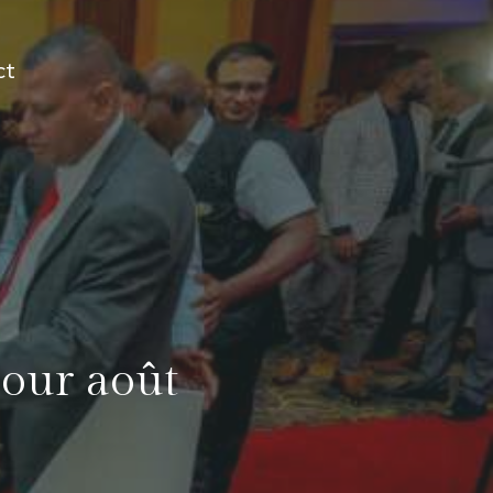
ct
pour août