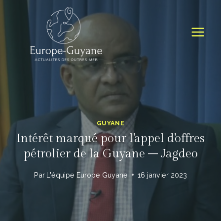
Skip
to
content
GUYANE
Intérêt marqué pour l’appel d’offres
pétrolier de la Guyane – Jagdeo
Par
L'équipe Europe Guyane
16 janvier 2023