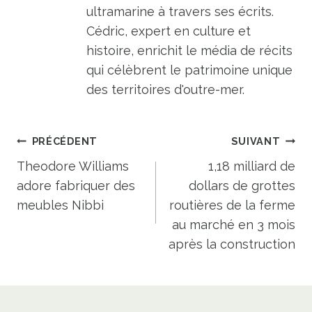
ultramarine à travers ses écrits.
Cédric, expert en culture et
histoire, enrichit le média de récits
qui célèbrent le patrimoine unique
des territoires d'outre-mer.
Navigation
PRÉCÉDENT
SUIVANT
de
Theodore Williams
1,18 milliard de
adore fabriquer des
dollars de grottes
l’article
meubles Nibbi
routières de la ferme
au marché en 3 mois
après la construction