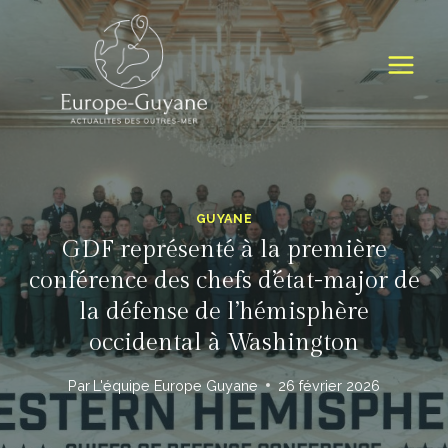
Skip
to
content
GUYANE
GDF représenté à la première
conférence des chefs d’état-major de
la défense de l’hémisphère
occidental à Washington
Par
L'équipe Europe Guyane
26 février 2026