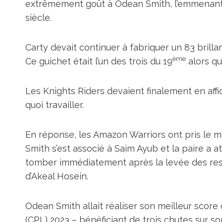
extrêmement goût à Odean Smith, l’emmenant
siècle.
Carty devait continuer à fabriquer un 83 brill
ème
Ce guichet était l’un des trois du 19
alors qu
Les Knights Riders devaient finalement en affic
quoi travailler.
En réponse, les Amazon Warriors ont pris le m
Smith s’est associé à Saim Ayub et la paire a a
tomber immédiatement après la levée des restri
d’Akeal Hosein.
Odean Smith allait réaliser son meilleur scor
(CPL) 2023 – bénéficiant de trois chutes sur s