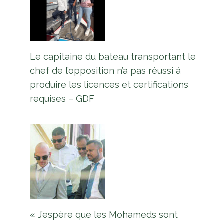
Le capitaine du bateau transportant le
chef de l’opposition n’a pas réussi à
Nouveau centre commercial CJIA
produire les licences et certifications
pour améliorer l’expérience de
requises – GDF
voyage – PDG
Par
L'équipe Europe Guyane
30 août 2023
« J’espère que les Mohameds sont