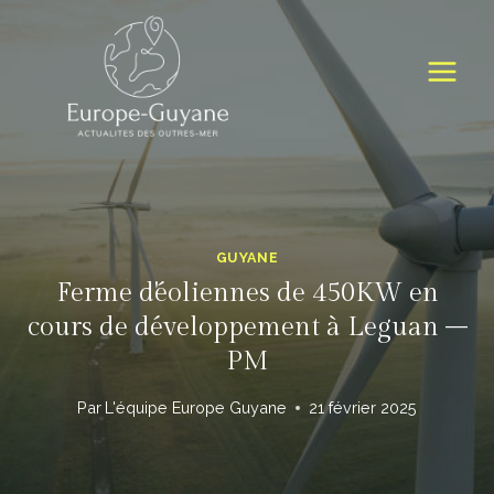
Skip
to
content
GUYANE
Ferme d'éoliennes de 450KW en
cours de développement à Leguan –
PM
Par
L'équipe Europe Guyane
21 février 2025