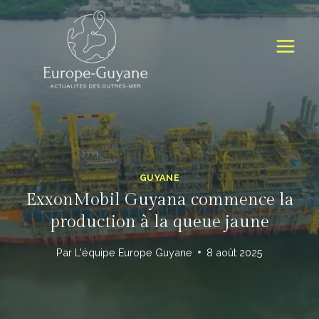
Skip
to
content
GUYANE
ExxonMobil Guyana commence la
production à la queue jaune
Par
L'équipe Europe Guyane
8 août 2025