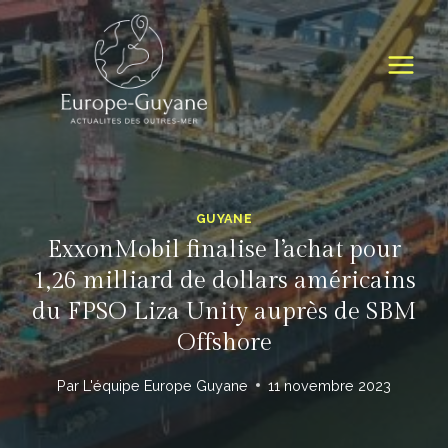
Skip
to
content
GUYANE
ExxonMobil finalise l’achat pour
1,26 milliard de dollars américains
du FPSO Liza Unity auprès de SBM
Offshore
Par
L'équipe Europe Guyane
11 novembre 2023