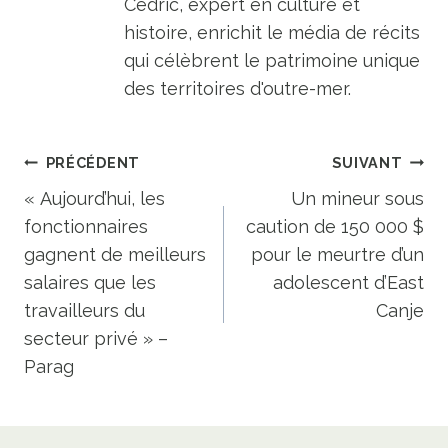
Cédric, expert en culture et
histoire, enrichit le média de récits
qui célèbrent le patrimoine unique
des territoires d'outre-mer.
Navigation
PRÉCÉDENT
SUIVANT
de
« Aujourd’hui, les
Un mineur sous
fonctionnaires
caution de 150 000 $
l’article
gagnent de meilleurs
pour le meurtre d’un
salaires que les
adolescent d’East
travailleurs du
Canje
secteur privé » –
Parag