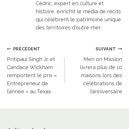
Cédric, expert en culture et
histoire, enrichit le média de récits
qui célèbrent le patrimoine unique
des territoires d'outre-mer.
Navigation
PRÉCÉDENT
SUIVANT
de
Pritipaul Singh Jr. et
Men on Mission
Candace Wickham
livrera plus de 10
l’article
remportent le prix «
maisons lors des
Entrepreneur de
célébrations de
l’année » au Texas
l’anniversaire