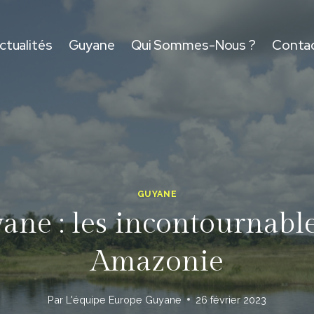
ctualités
Guyane
Qui Sommes-Nous ?
Conta
GUYANE
ane : les incontournabl
Amazonie
Par
L'équipe Europe Guyane
26 février 2023