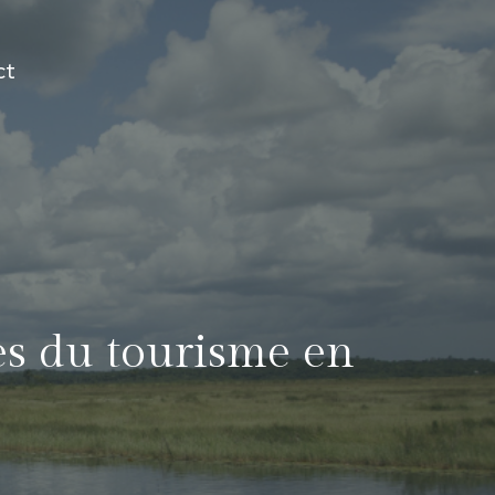
ct
es du tourisme en