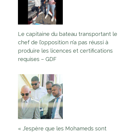
Le chef du SOCU intente une
action en diffamation de 600
millions de dollars contre Leroy
Le capitaine du bateau transportant le
Smith
chef de l’opposition n’a pas réussi à
produire les licences et certifications
Par
L'équipe Europe Guyane
requises – GDF
17 octobre 2025
« J’espère que les Mohameds sont