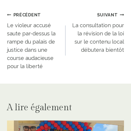
Navigation
PRÉCÉDENT
SUIVANT
de
Le violeur accusé
La consultation pour
saute par-dessus la
la révision de la loi
l’article
rampe du palais de
sur le contenu local
justice dans une
débutera bientôt
course audacieuse
pour la liberté
A lire également