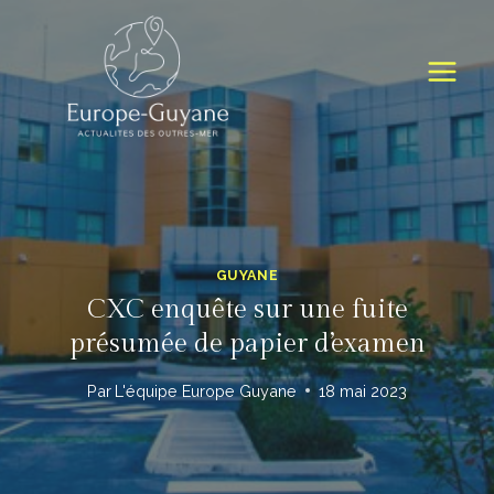
Skip
to
content
GUYANE
CXC enquête sur une fuite
présumée de papier d’examen
Par
L'équipe Europe Guyane
18 mai 2023