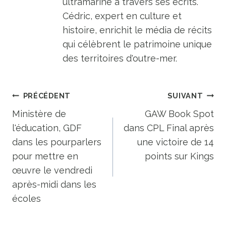
ultramarine à travers ses écrits.
Cédric, expert en culture et
histoire, enrichit le média de récits
qui célèbrent le patrimoine unique
des territoires d'outre-mer.
Navigation
PRÉCÉDENT
SUIVANT
de
Ministère de
GAW Book Spot
l'éducation, GDF
dans CPL Final après
l’article
dans les pourparlers
une victoire de 14
pour mettre en
points sur Kings
œuvre le vendredi
après-midi dans les
écoles