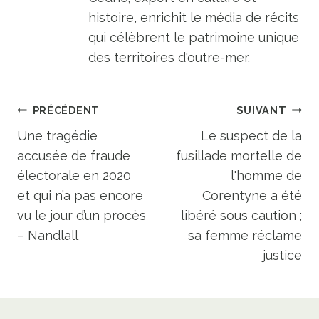
histoire, enrichit le média de récits
qui célèbrent le patrimoine unique
des territoires d'outre-mer.
Navigation
PRÉCÉDENT
SUIVANT
de
Une tragédie
Le suspect de la
accusée de fraude
fusillade mortelle de
l’article
électorale en 2020
l'homme de
et qui n’a pas encore
Corentyne a été
vu le jour d’un procès
libéré sous caution ;
– Nandlall
sa femme réclame
justice