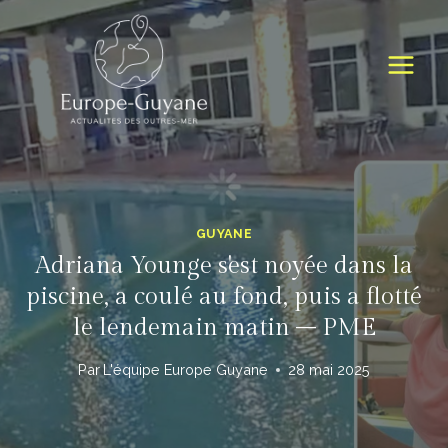
Skip
to
content
GUYANE
Adriana Younge s'est noyée dans la
piscine, a coulé au fond, puis a flotté
le lendemain matin – PME
Par
L'équipe Europe Guyane
28 mai 2025