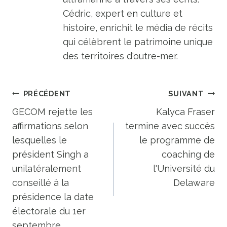
Cédric, expert en culture et
histoire, enrichit le média de récits
qui célèbrent le patrimoine unique
des territoires d'outre-mer.
Navigation
PRÉCÉDENT
SUIVANT
de
GECOM rejette les
Kalyca Fraser
affirmations selon
termine avec succès
l’article
lesquelles le
le programme de
président Singh a
coaching de
unilatéralement
l'Université du
conseillé à la
Delaware
présidence la date
électorale du 1er
septembre