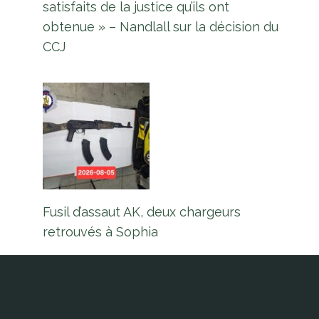
satisfaits de la justice qu’ils ont
« bientôt » à GECOM sur la date
obtenue » – Nandlall sur la décision du
proposée pour LGE – Dharamlall
CCJ
Par
L'équipe Europe Guyane
21 octobre 2022
Fusil d’assaut AK, deux chargeurs
retrouvés à Sophia