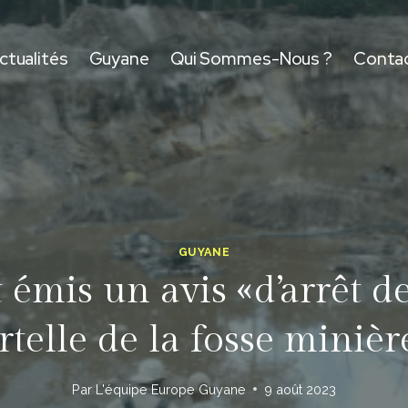
ctualités
Guyane
Qui Sommes-Nous ?
Conta
GUYANE
émis un avis «d’arrêt d
telle de la fosse minièr
Par
L'équipe Europe Guyane
9 août 2023