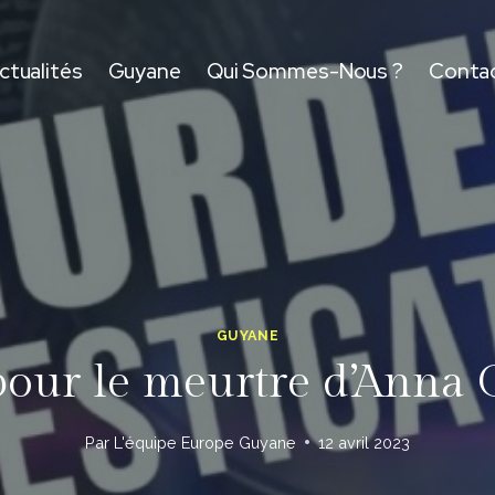
ctualités
Guyane
Qui Sommes-Nous ?
Conta
GUYANE
pour le meurtre d’Anna
Par
L'équipe Europe Guyane
12 avril 2023