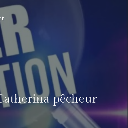
ct
 Catherina pêcheur