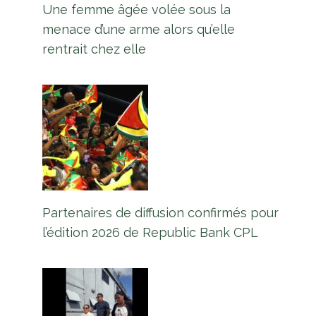
Une femme âgée volée sous la
menace d’une arme alors qu’elle
rentrait chez elle
Partenaires de diffusion confirmés pour
Kares One Guyana T10 Blast:
l’édition 2026 de Republic Bank CPL
Eccles, Diamond, The Guard
Storm en demi-fin
Par
L'équipe Europe Guyane
8 juillet 2025