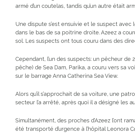
armé d’un coutelas, tandis qu’un autre était ar
Une dispute s’est ensuivie et le suspect avec
dans le bas de sa poitrine droite. Azeez a cour
sol. Les suspects ont tous couru dans des direct
Cependant, l’un des suspects: un pêcheur de 2
pêche) de Sea Dam, Parika, a couru vers sa voi
sur le barrage Anna Catherina Sea View.
Alors qu’il s’approchait de sa voiture, une patro
secteur l’a arrêté, après quoi il a désigné les
Simultanément, des proches d’Azeez l’ont ramass
été transporté d’urgence à l’hôpital Leonora Co