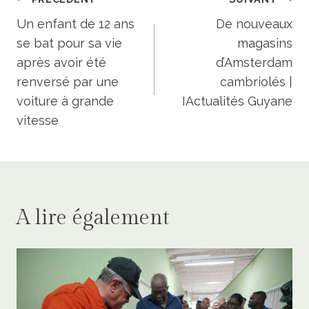
Navigation
de
Un enfant de 12 ans
De nouveaux
se bat pour sa vie
magasins
l’article
après avoir été
d’Amsterdam
renversé par une
cambriolés |
voiture à grande
IActualités Guyane
vitesse
A lire également