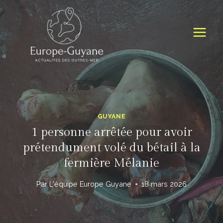
Skip
to
content
GUYANE
1 personne arrêtée pour avoir
prétendument volé du bétail à la
fermière Mélanie
Par
L'équipe Europe Guyane
18 mars 2026