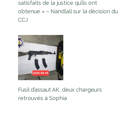
satisfaits de la justice qu’ils ont
obtenue » – Nandlall sur la décision du
CCJ
Un homme de Berbice accusé de
tentative de meurtre sur sa
femme
Par
L'équipe Europe Guyane
1 février 2023
Fusil d’assaut AK, deux chargeurs
retrouvés à Sophia