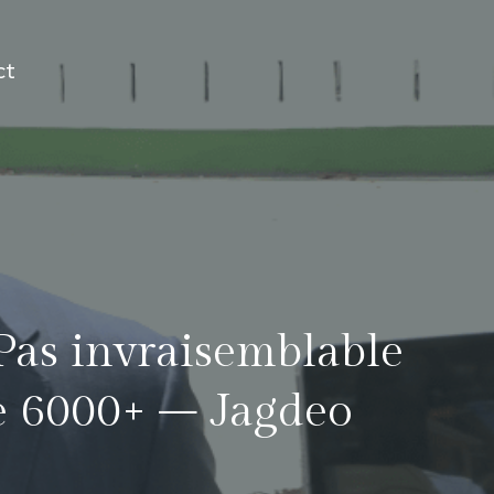
ct
 Pas invraisemblable
de 6000+ – Jagdeo