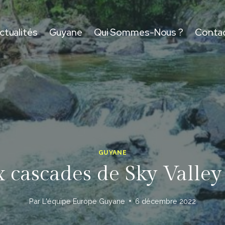
ctualités
Guyane
Qui Sommes-Nous ?
Conta
GUYANE
x cascades de Sky Vall
Par
L'équipe Europe Guyane
6 décembre 2022