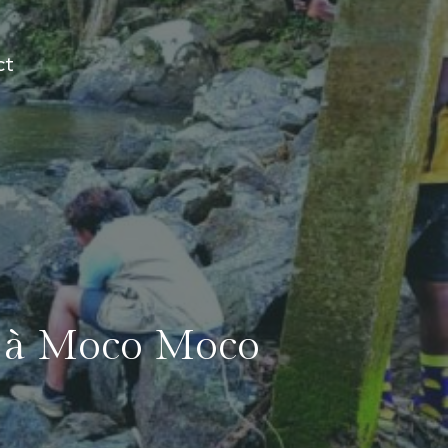
ct
ey à Moco Moco