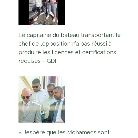
Le capitaine du bateau transportant le
chef de l’opposition n’a pas réussi à
produire les licences et certifications
800 acres de terrain à développer
requises – GDF
dans la zone industrielle
d’Enmore – Ali
Par
L'équipe Europe Guyane
11 mai 2023
« J’espère que les Mohameds sont