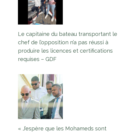
La première école pour sourds de
Guyane a ouvert ses portes
Le capitaine du bateau transportant le
Par
L'équipe Europe Guyane
15 janvier 2025
chef de l’opposition n’a pas réussi à
produire les licences et certifications
requises – GDF
« J’espère que les Mohameds sont