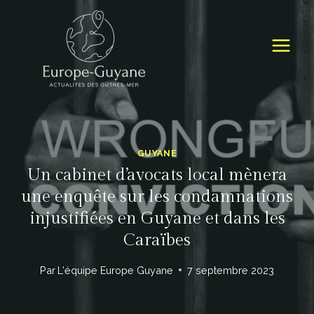
Skip
to
content
GUYANE
Un cabinet d’avocats local mènera
une enquête sur les condamnations
injustifiées en Guyane et dans les
Caraïbes
Par
L'équipe Europe Guyane
7 septembre 2023