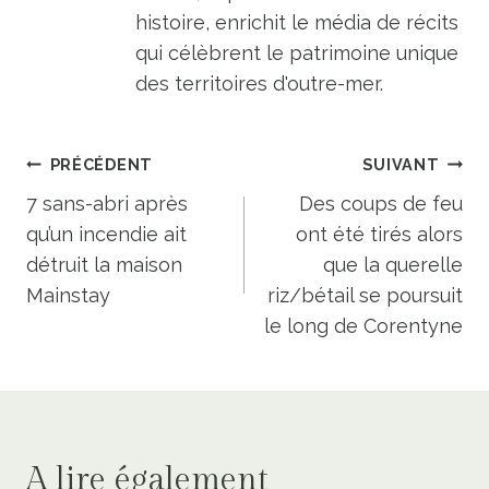
histoire, enrichit le média de récits
qui célèbrent le patrimoine unique
des territoires d'outre-mer.
Navigation
PRÉCÉDENT
SUIVANT
de
7 sans-abri après
Des coups de feu
qu’un incendie ait
ont été tirés alors
l’article
détruit la maison
que la querelle
Mainstay
riz/bétail se poursuit
le long de Corentyne
A lire également