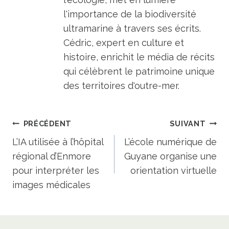
l'importance de la biodiversité
ultramarine à travers ses écrits.
Cédric, expert en culture et
histoire, enrichit le média de récits
qui célèbrent le patrimoine unique
des territoires d'outre-mer.
Navigation
PRÉCÉDENT
SUIVANT
de
L’IA utilisée à l’hôpital
L’école numérique de
régional d’Enmore
Guyane organise une
l’article
pour interpréter les
orientation virtuelle
images médicales