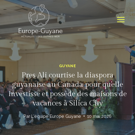
Skip
to
content
GUYANE
Pres Ali courtise la diaspora
guyanaise au Canada pour qu’elle
investisse et possède des maisons de
vacances à Silica City
Par
L'équipe Europe Guyane
10 mai 2026