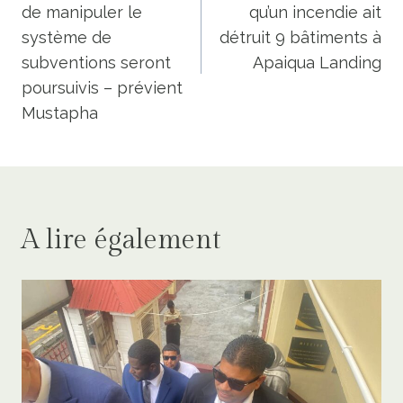
l’article
de manipuler le
qu’un incendie ait
système de
détruit 9 bâtiments à
subventions seront
Apaiqua Landing
poursuivis – prévient
Mustapha
A lire également