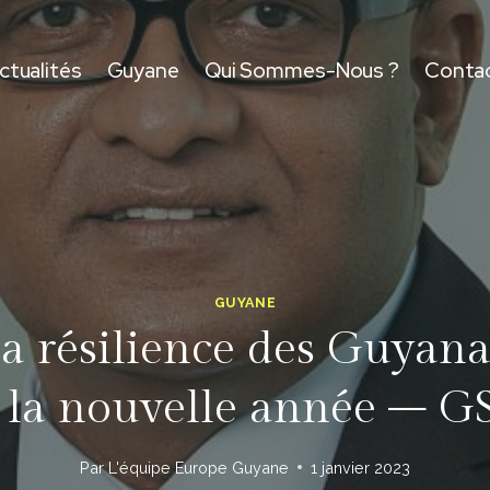
ctualités
Guyane
Qui Sommes-Nous ?
Conta
GUYANE
a résilience des Guyana
e la nouvelle année – G
Par
L'équipe Europe Guyane
1 janvier 2023