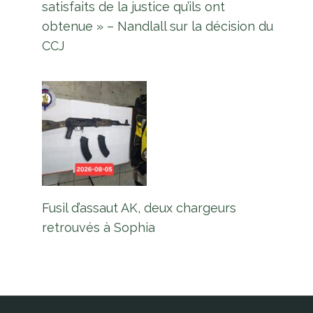
satisfaits de la justice qu’ils ont
obtenue » – Nandlall sur la décision du
CCJ
Les vendeurs de « B » Field Sophia
ont été transférés sur un nouveau
tarmac pour un projet
d’agrandissement de la route
Par
L'équipe Europe Guyane
26 février 2026
Fusil d’assaut AK, deux chargeurs
retrouvés à Sophia