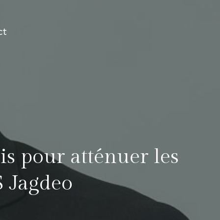
ct
is pour atténuer les
S Jagdeo