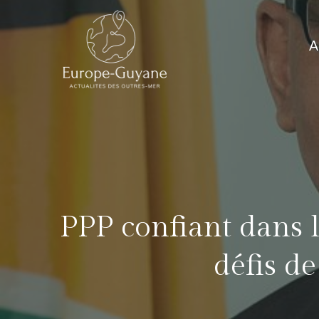
Skip
to
A
content
PPP confiant dans l
défis d