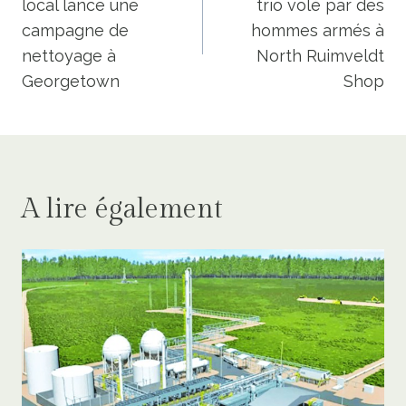
local lance une
trio volé par des
l’article
campagne de
hommes armés à
nettoyage à
North Ruimveldt
Georgetown
Shop
A lire également