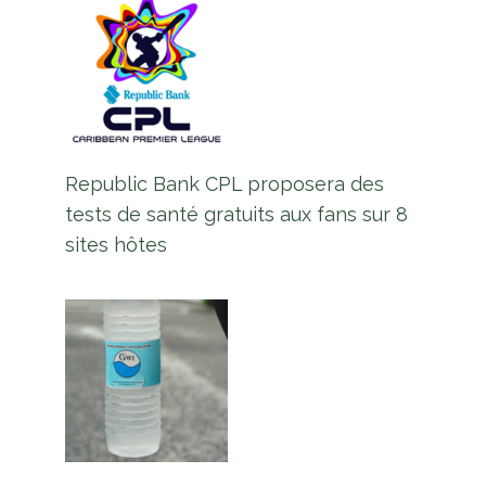
Republic Bank CPL proposera des
tests de santé gratuits aux fans sur 8
sites hôtes
Le ministre des Finances
rencontre le secteur privé alors
que le gouvernement intensifie les
préparatifs du budget 2026
Par
L'équipe Europe Guyane
18 janvier 2026