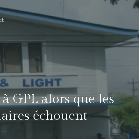
ct
à GPL alors que les
laires échouent