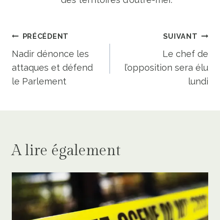
Navigation
PRÉCÉDENT
SUIVANT
de
Nadir dénonce les
Le chef de
attaques et défend
l’opposition sera élu
l’article
le Parlement
lundi
A lire également