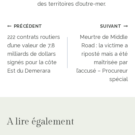
des territoires d'outre-mer.
Navigation
PRÉCÉDENT
SUIVANT
de
222 contrats routiers
Meurtre de Middle
d’une valeur de 7,8
Road : la victime a
l’article
milliards de dollars
riposté mais a été
signés pour la côte
maîtrisée par
Est du Demerara
l’accusé – Procureur
spécial
A lire également