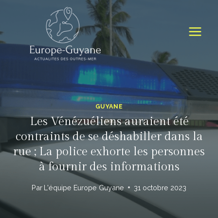
Skip
to
content
GUYANE
Les Vénézuéliens auraient été
contraints de se déshabiller dans la
rue ; La police exhorte les personnes
à fournir des informations
Par
L'équipe Europe Guyane
31 octobre 2023