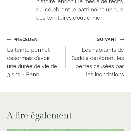
histoire, enrichit le média de récits
qui célèbrent le patrimoine unique
des territoires d'outre-mer.
Navigation
PRÉCÉDENT
SUIVANT
de
La teinte permet
Les habitants de
désormais d’avoir
Suddie déplorent les
l’article
une durée de vie de
pertes causées par
3 ans – Benn
les inondations
A lire également