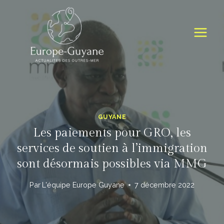
Skip
to
content
GUYANE
Les paiements pour GRO, les
services de soutien à l’immigration
sont désormais possibles via MMG
Par
L'équipe Europe Guyane
7 décembre 2022