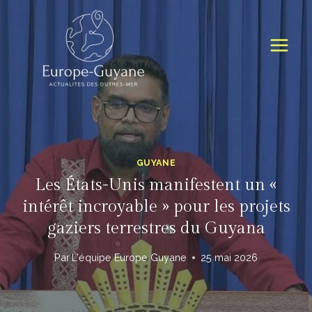
Skip
to
content
GUYANE
Les États-Unis manifestent un «
intérêt incroyable » pour les projets
gaziers terrestres du Guyana
Par
L'équipe Europe Guyane
25 mai 2026