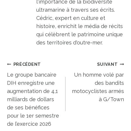
l'importance de la biodiversité
ultramarine à travers ses écrits.
Cédric, expert en culture et
histoire, enrichit le média de récits
qui célèbrent le patrimoine unique
des territoires d'outre-mer.
Navigation
PRÉCÉDENT
SUIVANT
de
Le groupe bancaire
Un homme volé par
DIH enregistre une
des bandits
l’article
augmentation de 4,1
motocyclistes armés
milliards de dollars
à G/Town
de ses bénéfices
pour le 1er semestre
de l’exercice 2026