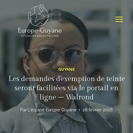
Skip
to
content
GUYANE
Les demandes d’exemption de teinte
seront facilitées via le portail en
ligne – Walrond
Par
L'équipe Europe Guyane
28 février 2026