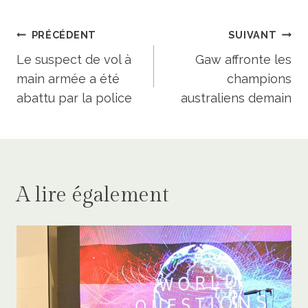
Navigation
PRÉCÉDENT
SUIVANT
de
Le suspect de vol à
Gaw affronte les
main armée a été
champions
l’article
abattu par la police
australiens demain
A lire également