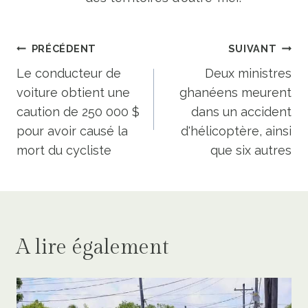
Navigation
PRÉCÉDENT
SUIVANT
de
Le conducteur de
Deux ministres
voiture obtient une
ghanéens meurent
l’article
caution de 250 000 $
dans un accident
pour avoir causé la
d'hélicoptère, ainsi
mort du cycliste
que six autres
A lire également