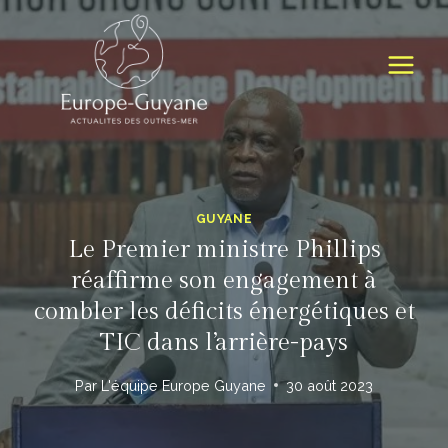
Skip
to
content
GUYANE
Le Premier ministre Phillips
réaffirme son engagement à
combler les déficits énergétiques et
TIC dans l’arrière-pays
Par
L'équipe Europe Guyane
30 août 2023