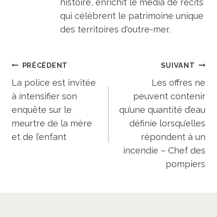
histoire, enrichit le média de récits
qui célèbrent le patrimoine unique
des territoires d'outre-mer.
Navigation
PRÉCÉDENT
SUIVANT
de
La police est invitée
Les offres ne
à intensifier son
peuvent contenir
l’article
enquête sur le
qu’une quantité d’eau
meurtre de la mère
définie lorsqu’elles
et de l’enfant
répondent à un
incendie – Chef des
pompiers