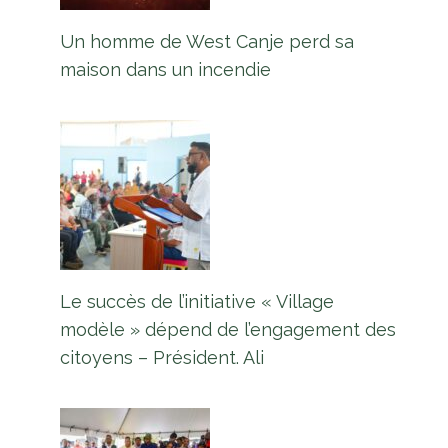
Un homme de West Canje perd sa
maison dans un incendie
Le succès de l’initiative « Village
Les îles Turques et Caïques lèvent
modèle » dépend de l’engagement des
toutes les conditions d’entrée
citoyens – Président. Ali
COVID-19
Par
L'équipe Europe Guyane
26 mars 2023