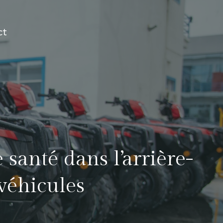
ct
 santé dans l’arrière-
 véhicules