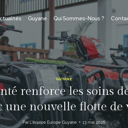
ctualités
Guyane
Qui Sommes-Nous ?
Conta
GUYANE
nté renforce les soins de
 une nouvelle flotte de
Par
L'équipe Europe Guyane
13 mai 2026