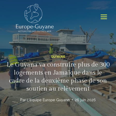
Skip
to
content
GUYANE
Le Guyana va construire plus de 300
logements en Jamaïque dans le
cadre de la deuxième phase de son
soutien au relèvement
Par
L'équipe Europe Guyane
26 juin 2026