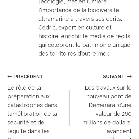
l'écologie, met en lumière
l'importance de la biodiversité
ultramarine à travers ses écrits.
Cédric, expert en culture et
histoire, enrichit le média de récits
qui célèbrent le patrimoine unique
des territoires d'outre-mer.
Navigation
PRÉCÉDENT
SUIVANT
de
Le rôle de la
Les travaux sur le
préparation aux
nouveau pont de
l’article
catastrophes dans
Demerara, d’une
l’amélioration de la
valeur de 260
sécurité et de
millions de dollars,
l’équité dans les
avancent