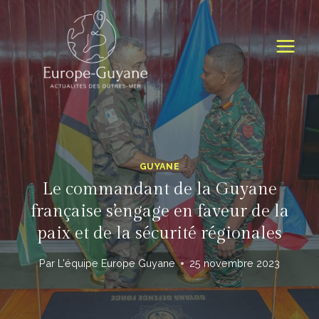
Skip
to
content
GUYANE
Le commandant de la Guyane
française s’engage en faveur de la
paix et de la sécurité régionales
Par
L'équipe Europe Guyane
25 novembre 2023