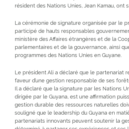
résident des Nations Unies, Jean Kamau, ont si
La cérémonie de signature organisée par le pré
participé de hauts responsables gouvernement
ministère des Affaires étrangères et de la Coop
parlementaires et de la gouvernance, ainsi q
programmes des Nations Unies en Guyane.
Le président Ali a déclaré que le partenariat
faveur d’une gestion responsable de ses forêts
Il a déclaré que la signature par les Nations Un
dirigée par le Guyana, est une affirmation puis
gestion durable des ressources naturelles do
souligné que le leadership du Guyana en matiè
partenariats innovants peuvent soutenir la ge
déterminé à partager ses expériences et ses 