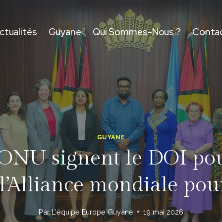
ctualités
Guyane
Qui Sommes-Nous ?
Conta
GUYANE
ONU signent le DOI pour
 l’Alliance mondiale pour
Par
L'équipe Europe Guyane
19 mai 2026