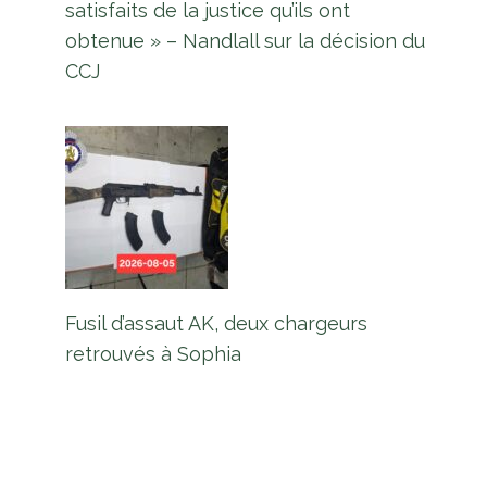
satisfaits de la justice qu’ils ont
obtenue » – Nandlall sur la décision du
CCJ
Fusil d’assaut AK, deux chargeurs
retrouvés à Sophia
Plus de 409 millions de dollars de
ganja détruits dans l'exercice
d'éradication de la rivière Berbice
Par
L'équipe Europe Guyane